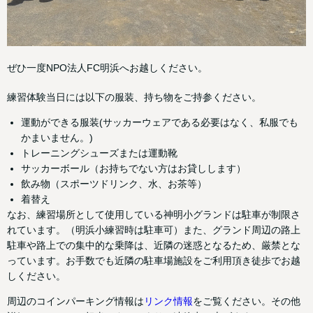
ぜひ一度NPO法人FC明浜へお越しください。
練習体験当日には以下の服装、持ち物をご持参ください。
運動ができる服装(サッカーウェアである必要はなく、私服でも
かまいません。)
トレーニングシューズまたは運動靴
サッカーボール（お持ちでない方はお貸しします）
飲み物（スポーツドリンク、水、お茶等）
着替え
なお、練習場所として使用している神明小グランドは駐車が制限さ
れています。（明浜小練習時は駐車可）また、グランド周辺の路上
駐車や路上での集中的な乗降は、近隣の迷惑となるため、厳禁とな
っています。お手数でも近隣の駐車場施設をご利用頂き徒歩でお越
しください。
周辺のコインパーキング情報は
リンク情報
をご覧ください。その他