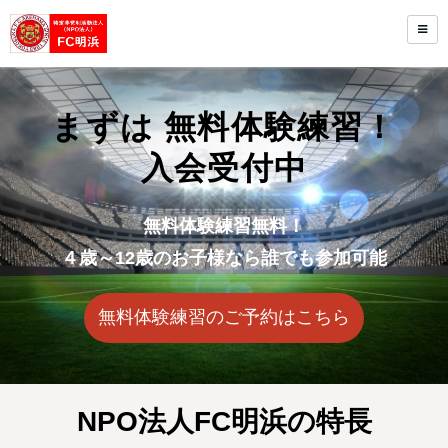
まずは 無料体験練習！
入会受付中
無料体験練習無料！
４歳～12歳のお子様なら
誰でも参加可能
無料体験練習のご予約はこちら
NPO法人FC明浜の特長